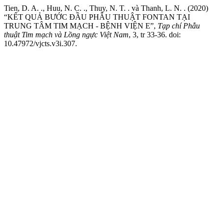
Tien, D. A. ., Huu, N. C. ., Thuy, N. T. . và Thanh, L. N. . (2020)
“KẾT QUẢ BƯỚC ĐẦU PHẪU THUẬT FONTAN TẠI
TRUNG TÂM TIM MẠCH - BỆNH VIỆN E”,
Tạp chí Phẫu
thuật Tim mạch và Lồng ngực Việt Nam
, 3, tr 33-36. doi:
10.47972/vjcts.v3i.307.