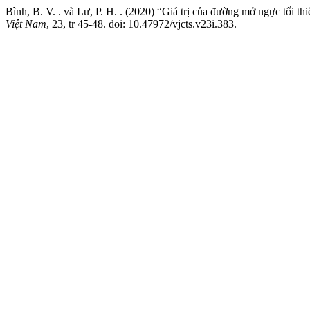
Bình, B. V. . và Lư, P. H. . (2020) “Giá trị của đường mở ngực tối th
Việt Nam
, 23, tr 45-48. doi: 10.47972/vjcts.v23i.383.