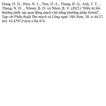
Dung, D. D., Hieu, N. L., Tien, D. A., Thang, B. Q., Anh, T. T. .,
Thang, N. D. ., Nhuan, B. D. và Nhon, B. V. (2021) “Điều trị tổn
thương phức tạp quai động mạch chủ bằng phương pháp hybrid”,
Tạp chí Phẫu thuật Tim mạch và Lồng ngực Việt Nam
, 30, tr 44-57.
doi: 10.47972/vjcts.v30i.474.