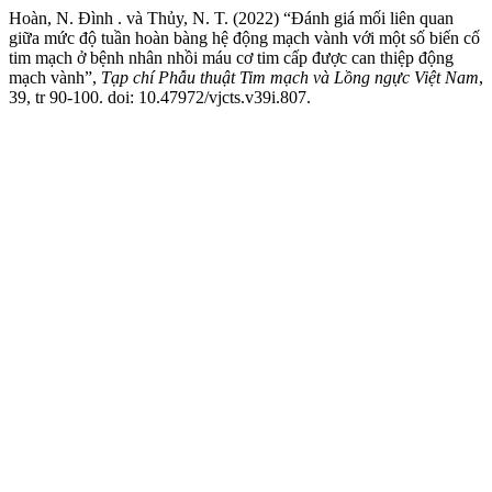
Hoàn, N. Đình . và Thủy, N. T. (2022) “Đánh giá mối liên quan
giữa mức độ tuần hoàn bàng hệ động mạch vành với một số biến cố
tim mạch ở bệnh nhân nhồi máu cơ tim cấp được can thiệp động
mạch vành”,
Tạp chí Phẫu thuật Tim mạch và Lồng ngực Việt Nam
,
39, tr 90-100. doi: 10.47972/vjcts.v39i.807.