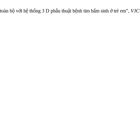
toàn bộ với hệ thống 3 D phẫu thuật bệnh tim bẩm sinh ở trẻ em”,
VJC