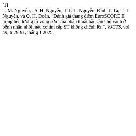
[1]
T. M. Nguyễn, . S. H. Nguyễn, T. P. L. Nguyễn, Đình T. Tạ, T. T.
Nguyễn, và Q. H. Đoàn, “Đánh giá thang điểm EuroSCORE II
trong tiên lượng tử vong sớm của phẫu thuật bắc cầu chủ vành ở
bệnh nhân nhồi máu cơ tim cấp ST không chênh lên”,
VJCTS
, vol
49, tr 79-91, tháng 1 2025.