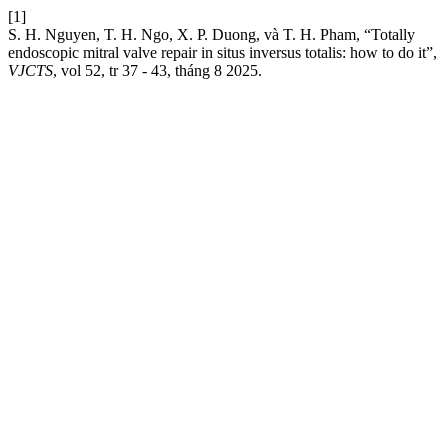
[1]
S. H. Nguyen, T. H. Ngo, X. P. Duong, và T. H. Pham, “Totally
endoscopic mitral valve repair in situs inversus totalis: how to do it”,
VJCTS
, vol 52, tr 37 - 43, tháng 8 2025.