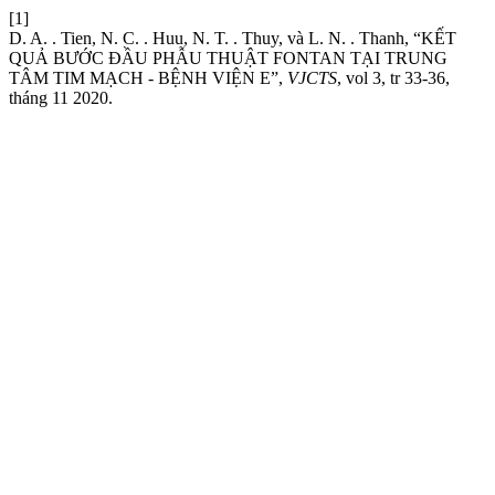
[1]
D. A. . Tien, N. C. . Huu, N. T. . Thuy, và L. N. . Thanh, “KẾT
QUẢ BƯỚC ĐẦU PHẪU THUẬT FONTAN TẠI TRUNG
TÂM TIM MẠCH - BỆNH VIỆN E”,
VJCTS
, vol 3, tr 33-36,
tháng 11 2020.