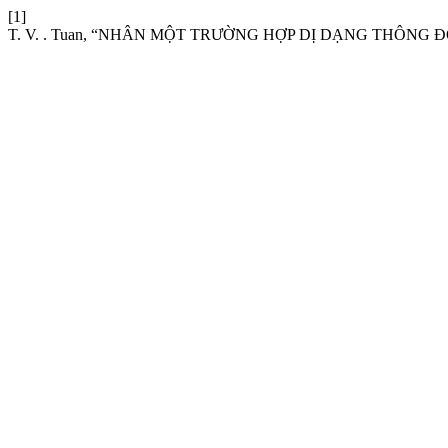
[1]
T. V. . Tuan, “NHÂN MỘT TRƯỜNG HỢP DỊ DẠNG THÔNG 