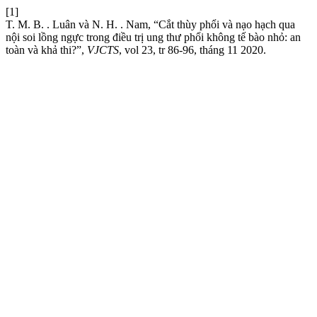
[1]
T. M. B. . Luân và N. H. . Nam, “Cắt thùy phổi và nạo hạch qua
nội soi lồng ngực trong điều trị ung thư phổi không tế bào nhỏ: an
toàn và khả thi?”,
VJCTS
, vol 23, tr 86-96, tháng 11 2020.