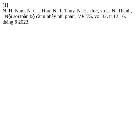
[1]
N. H. Nam, N. C. . Huu, N. T. Thuy, N. H. Uoc, và L. N. Thanh,
“Nội soi toàn bộ cẳt u nhầy nhĩ phải”,
VJCTS
, vol 32, tr 12-16,
tháng 6 2023.