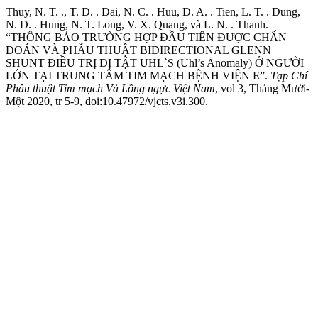
Thuy, N. T. ., T. D. . Dai, N. C. . Huu, D. A. . Tien, L. T. . Dung,
N. D. . Hung, N. T. Long, V. X. Quang, và L. N. . Thanh.
“THÔNG BÁO TRƯỜNG HỢP ĐẦU TIÊN ĐƯỢC CHẨN
ĐOÁN VÀ PHẪU THUẬT BIDIRECTIONAL GLENN
SHUNT ĐIỀU TRỊ DỊ TẬT UHL`S (Uhl’s Anomaly) Ở NGƯỜI
LỚN TẠI TRUNG TÂM TIM MẠCH BỆNH VIỆN E”.
Tạp Chí
Phẫu thuật Tim mạch Và Lồng ngực Việt Nam
, vol 3, Tháng Mười-
Một 2020, tr 5-9, doi:10.47972/vjcts.v3i.300.