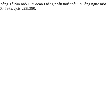
 không Tế bào nhỏ Giai đoạn I bằng phẫu thuật nội Soi lồng ngực một
0.47972/vjcts.v23i.380.