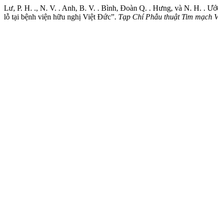
Lư, P. H. ., N. V. . Anh, B. V. . Bình, Đoàn Q. . Hưng, và N. H. . 
lỗ tại bệnh viện hữu nghị Việt Đức”.
Tạp Chí Phẫu thuật Tim mạch 