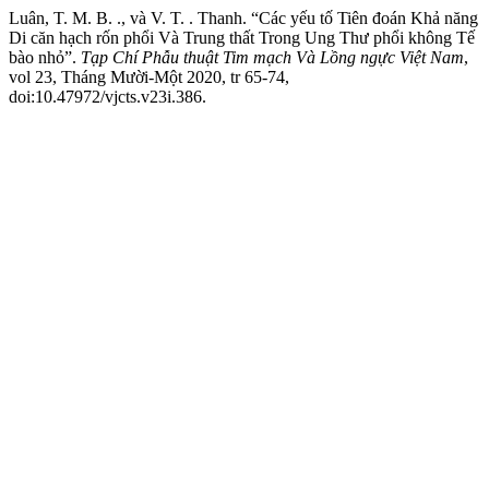
Luân, T. M. B. ., và V. T. . Thanh. “Các yếu tố Tiên đoán Khả năng
Di căn hạch rốn phổi Và Trung thất Trong Ung Thư phổi không Tế
bào nhỏ”.
Tạp Chí Phẫu thuật Tim mạch Và Lồng ngực Việt Nam
,
vol 23, Tháng Mười-Một 2020, tr 65-74,
doi:10.47972/vjcts.v23i.386.