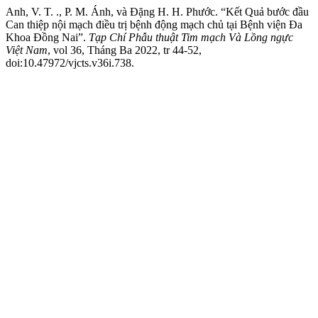
Anh, V. T. ., P. M. Ánh, và Đặng H. H. Phước. “Kết Quả bước đầu
Can thiệp nội mạch điều trị bệnh động mạch chủ tại Bệnh viện Đa
Khoa Đồng Nai”.
Tạp Chí Phẫu thuật Tim mạch Và Lồng ngực
Việt Nam
, vol 36, Tháng Ba 2022, tr 44-52,
doi:10.47972/vjcts.v36i.738.