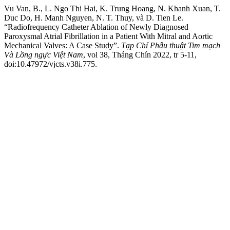
Vu Van, B., L. Ngo Thi Hai, K. Trung Hoang, N. Khanh Xuan, T.
Duc Do, H. Manh Nguyen, N. T. Thuy, và D. Tien Le.
“Radiofrequency Catheter Ablation of Newly Diagnosed
Paroxysmal Atrial Fibrillation in a Patient With Mitral and Aortic
Mechanical Valves: A Case Study”.
Tạp Chí Phẫu thuật Tim mạch
Và Lồng ngực Việt Nam
, vol 38, Tháng Chín 2022, tr 5-11,
doi:10.47972/vjcts.v38i.775.