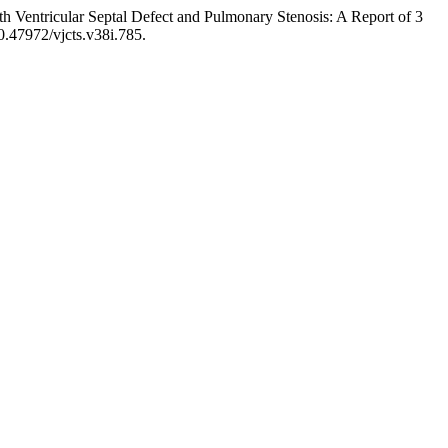
ith Ventricular Septal Defect and Pulmonary Stenosis: A Report of 3
0.47972/vjcts.v38i.785.