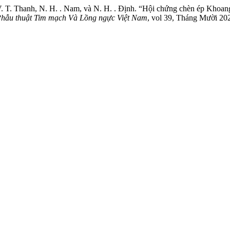
 V. T. Thanh, N. H. . Nam, và N. H. . Định. “Hội chứng chèn ép Khoa
Phẫu thuật Tim mạch Và Lồng ngực Việt Nam
, vol 39, Tháng Mười 2022