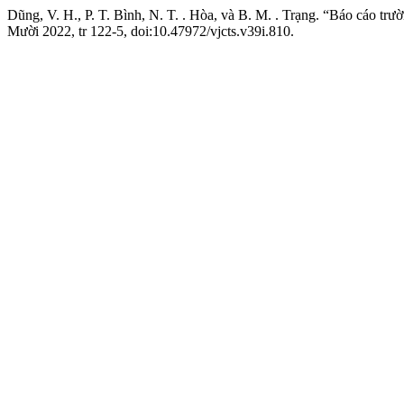
Dũng, V. H., P. T. Bình, N. T. . Hòa, và B. M. . Trạng. “Báo cáo tr
Mười 2022, tr 122-5, doi:10.47972/vjcts.v39i.810.