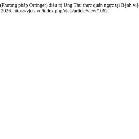
Phương pháp Orringer) điều trị Ung Thư thực quản ngực tại Bệnh vi
6. https://vjcts.vn/index.php/vjcts/article/view/1062.