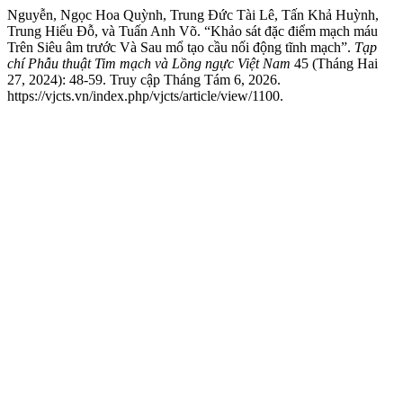
Nguyễn, Ngọc Hoa Quỳnh, Trung Đức Tài Lê, Tấn Khả Huỳnh,
Trung Hiếu Đỗ, và Tuấn Anh Võ. “Khảo sát đặc điểm mạch máu
Trên Siêu âm trước Và Sau mổ tạo cầu nối động tĩnh mạch”.
Tạp
chí Phẫu thuật Tim mạch và Lồng ngực Việt Nam
45 (Tháng Hai
27, 2024): 48-59. Truy cập Tháng Tám 6, 2026.
https://vjcts.vn/index.php/vjcts/article/view/1100.