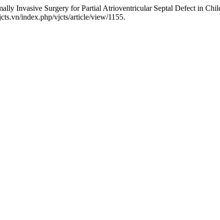
 Invasive Surgery for Partial Atrioventricular Septal Defect in Chi
ts.vn/index.php/vjcts/article/view/1155.