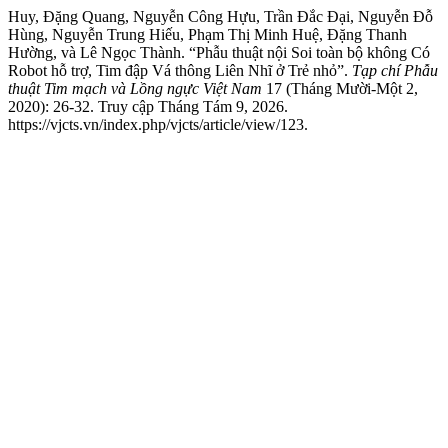
Huy, Đặng Quang, Nguyễn Công Hựu, Trần Đắc Đại, Nguyễn Đỗ
Hùng, Nguyễn Trung Hiếu, Phạm Thị Minh Huệ, Đặng Thanh
Hường, và Lê Ngọc Thành. “Phẫu thuật nội Soi toàn bộ không Có
Robot hỗ trợ, Tim đập Vá thông Liên Nhĩ ở Trẻ nhỏ”.
Tạp chí Phẫu
thuật Tim mạch và Lồng ngực Việt Nam
17 (Tháng Mười-Một 2,
2020): 26-32. Truy cập Tháng Tám 9, 2026.
https://vjcts.vn/index.php/vjcts/article/view/123.