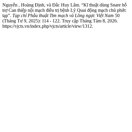
Nguyễn , Hoàng Định, và Đắc Huy Lâm. “Kĩ thuật dùng Snare hỗ
trợ Can thiệp nội mạch điều trị bệnh Lý Quai động mạch chủ phức
tạp”.
Tạp chí Phẫu thuật Tim mạch và Lồng ngực Việt Nam
50
(Tháng Tư 9, 2025): 114 - 122. Truy cập Tháng Tám 8, 2026.
https://vjcts.vn/index.php/vjcts/article/view/1312.