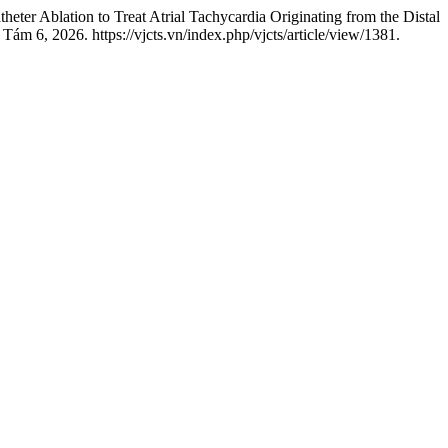
r Ablation to Treat Atrial Tachycardia Originating from the Distal
ám 6, 2026. https://vjcts.vn/index.php/vjcts/article/view/1381.