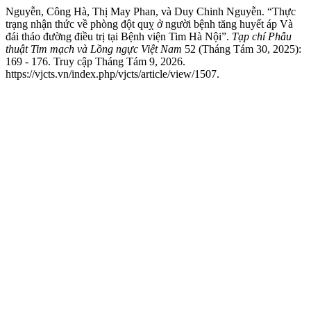
Nguyễn, Công Hà, Thị May Phan, và Duy Chinh Nguyễn. “Thực
trạng nhận thức về phòng đột quỵ ở người bệnh tăng huyết áp Và
đái tháo đường điều trị tại Bệnh viện Tim Hà Nội”.
Tạp chí Phẫu
thuật Tim mạch và Lồng ngực Việt Nam
52 (Tháng Tám 30, 2025):
169 - 176. Truy cập Tháng Tám 9, 2026.
https://vjcts.vn/index.php/vjcts/article/view/1507.