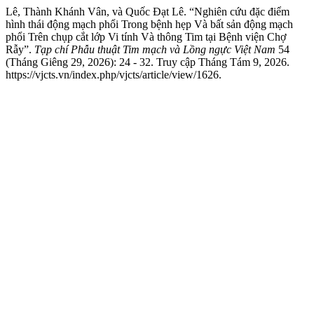
Lê, Thành Khánh Vân, và Quốc Đạt Lê. “Nghiên cứu đặc điểm
hình thái động mạch phổi Trong bệnh hẹp Và bất sản động mạch
phổi Trên chụp cắt lớp Vi tính Và thông Tim tại Bệnh viện Chợ
Rẫy”.
Tạp chí Phẫu thuật Tim mạch và Lồng ngực Việt Nam
54
(Tháng Giêng 29, 2026): 24 - 32. Truy cập Tháng Tám 9, 2026.
https://vjcts.vn/index.php/vjcts/article/view/1626.