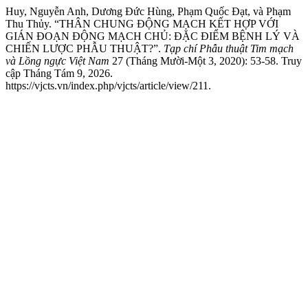
Huy, Nguyễn Anh, Dương Đức Hùng, Phạm Quốc Đạt, và Phạm
Thu Thủy. “THÂN CHUNG ĐỘNG MẠCH KẾT HỢP VỚI
GIÁN ĐOẠN ĐỘNG MẠCH CHỦ: ĐẶC ĐIỂM BỆNH LÝ VÀ
CHIẾN LƯỢC PHẪU THUẬT?”.
Tạp chí Phẫu thuật Tim mạch
và Lồng ngực Việt Nam
27 (Tháng Mười-Một 3, 2020): 53-58. Truy
cập Tháng Tám 9, 2026.
https://vjcts.vn/index.php/vjcts/article/view/211.