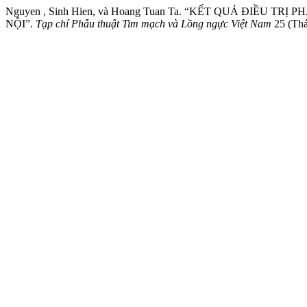
Nguyen , Sinh Hien, và Hoang Tuan Ta. “KẾT QUẢ ĐI
NỘI”.
Tạp chí Phẫu thuật Tim mạch và Lồng ngực Việt Nam
25 (Thá