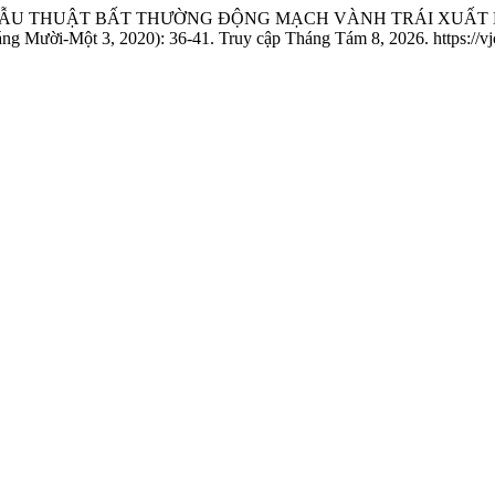
ỀU TRỊ PHẪU THUẬT BẤT THƯỜNG ĐỘNG MẠCH VÀNH TRÁI XU
ng Mười-Một 3, 2020): 36-41. Truy cập Tháng Tám 8, 2026. https://vjct