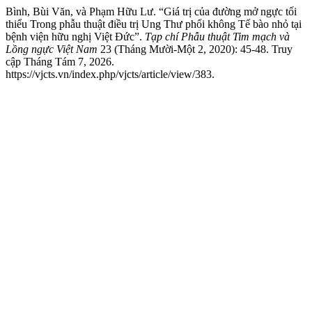
Bình, Bùi Văn, và Phạm Hữu Lư. “Giá trị của đường mở ngực tối
thiểu Trong phẫu thuật điều trị Ung Thư phổi không Tế bào nhỏ tại
bệnh viện hữu nghị Việt Đức”.
Tạp chí Phẫu thuật Tim mạch và
Lồng ngực Việt Nam
23 (Tháng Mười-Một 2, 2020): 45-48. Truy
cập Tháng Tám 7, 2026.
https://vjcts.vn/index.php/vjcts/article/view/383.