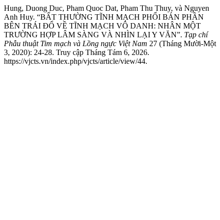
Hung, Duong Duc, Pham Quoc Dat, Pham Thu Thuy, và Nguyen
Anh Huy. “BẤT THƯỜNG TĨNH MẠCH PHỔI BÁN PHẦN
BÊN TRÁI ĐỔ VỀ TĨNH MẠCH VÔ DANH: NHÂN MỘT
TRƯỜNG HỢP LÂM SÀNG VÀ NHÌN LẠI Y VĂN”.
Tạp chí
Phẫu thuật Tim mạch và Lồng ngực Việt Nam
27 (Tháng Mười-Một
3, 2020): 24-28. Truy cập Tháng Tám 6, 2026.
https://vjcts.vn/index.php/vjcts/article/view/44.