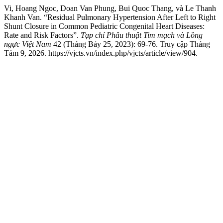
Vi, Hoang Ngoc, Doan Van Phung, Bui Quoc Thang, và Le Thanh
Khanh Van. “Residual Pulmonary Hypertension After Left to Right
Shunt Closure in Common Pediatric Congenital Heart Diseases:
Rate and Risk Factors”.
Tạp chí Phẫu thuật Tim mạch và Lồng
ngực Việt Nam
42 (Tháng Bảy 25, 2023): 69-76. Truy cập Tháng
Tám 9, 2026. https://vjcts.vn/index.php/vjcts/article/view/904.