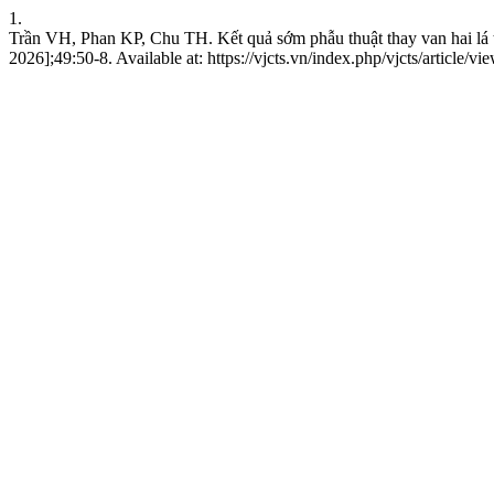
1.
Trần VH, Phan KP, Chu TH. Kết quả sớm phẫu thuật thay van hai lá 
2026];49:50-8. Available at: https://vjcts.vn/index.php/vjcts/article/v