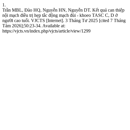
1.
Trần MBL, Đào HQ, Nguyễn HN, Nguyễn DT. Kết quả can thiệp
nội mạch điều trị hẹp tắc động mạch đùi - khoeo TASC C, D ở
người cao tuổi. VJCTS [Internet]. 3 Tháng Tư 2025 [cited 7 Tháng
Tám 2026];50:23-34. Available at:
https://vjcts.vn/index.php/vjcts/article/view/1299