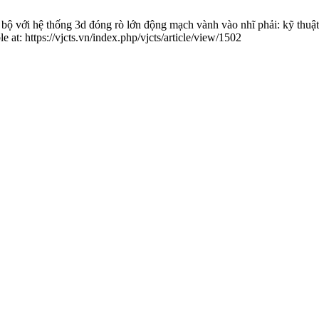
với hệ thống 3d đóng rò lớn động mạch vành vào nhĩ phải: kỹ thuật 
t: https://vjcts.vn/index.php/vjcts/article/view/1502