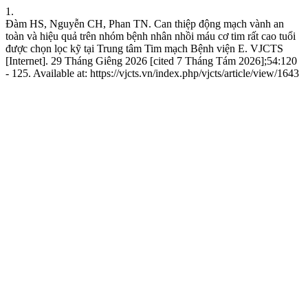
1.
Đàm HS, Nguyễn CH, Phan TN. Can thiệp động mạch vành an
toàn và hiệu quả trên nhóm bệnh nhân nhồi máu cơ tim rất cao tuổi
được chọn lọc kỹ tại Trung tâm Tim mạch Bệnh viện E. VJCTS
[Internet]. 29 Tháng Giêng 2026 [cited 7 Tháng Tám 2026];54:120
- 125. Available at: https://vjcts.vn/index.php/vjcts/article/view/1643