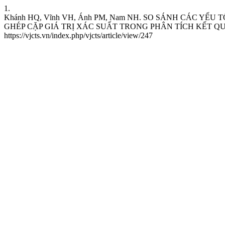
1.
Khánh HQ, Vĩnh VH, Ánh PM, Nam NH. SO SÁNH CÁC Y
GHÉP CẶP GIÁ TRỊ XÁC SUẤT TRONG PHÂN TÍCH KẾT QUẢ. VJCTS 
https://vjcts.vn/index.php/vjcts/article/view/247