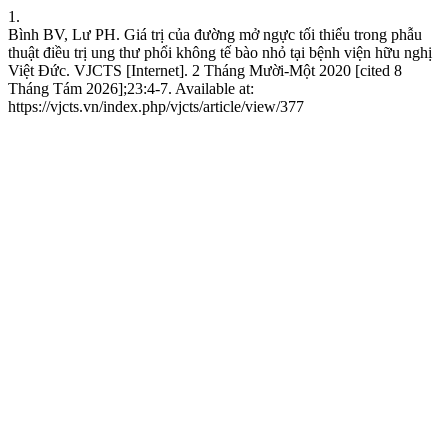
1.
Bình BV, Lư PH. Giá trị của đường mở ngực tối thiểu trong phẫu
thuật điều trị ung thư phổi không tế bào nhỏ tại bệnh viện hữu nghị
Việt Đức. VJCTS [Internet]. 2 Tháng Mười-Một 2020 [cited 8
Tháng Tám 2026];23:4-7. Available at:
https://vjcts.vn/index.php/vjcts/article/view/377