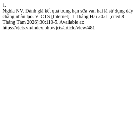
1.
Nghia NV. Đánh giá kết quả trung hạn sửa van hai lá sử dụng dây
chằng nhân tạo. VJCTS [Internet]. 1 Tháng Hai 2021 [cited 8
Tháng Tám 2026];30:110-5. Available at:
https://vjcts.vn/index.php/vjcts/article/view/481