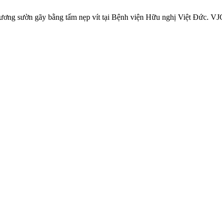
ng sườn gãy bằng tấm nẹp vít tại Bệnh viện Hữu nghị Việt Đức. VJC