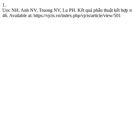
1.
Uoc NH, Anh NV, Truong NV, Lu PH. Kết quả phẫu thuật kết hợp xươ
46. Available at: https://vjcts.vn/index.php/vjcts/article/view/501