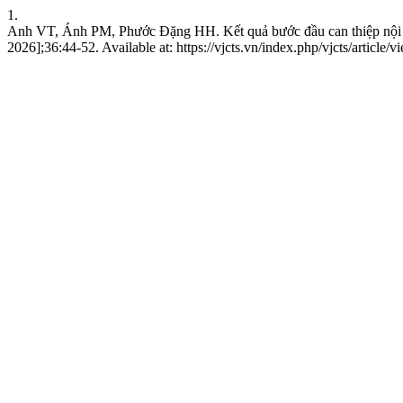
1.
Anh VT, Ánh PM, Phước Đặng HH. Kết quả bước đầu can thiệp nội m
2026];36:44-52. Available at: https://vjcts.vn/index.php/vjcts/article/