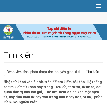
Điều
Toggl
hướng
navig
chính
Nội
dung
chính
Thanh
bên
Tìm kiếm
##search.searchFor##
Nhập từ khoá vào ô phía trên để tìm kiếm bài báo. Hệ thống
sẽ tìm kiếm từ khoá này trong Tiêu đề, tóm tắt, từ khoá, cơ
quan đơn vị của tác giả,... Để tìm kiếm chính xác một cụm
từ, hãy đưa cụm từ này vào trong dấu nháy kép; ví dụ, "phần
mềm mã nguồn mở"