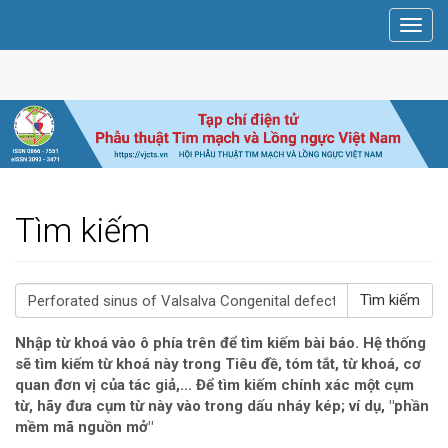
Điều
Toggl
hướng
navig
chính
Nội
dung
chính
Thanh
bên
Tìm kiếm
##search.searchFor##
Nhập từ khoá vào ô phía trên để tìm kiếm bài báo. Hệ thống
sẽ tìm kiếm từ khoá này trong Tiêu đề, tóm tắt, từ khoá, cơ
quan đơn vị của tác giả,... Để tìm kiếm chính xác một cụm
từ, hãy đưa cụm từ này vào trong dấu nháy kép; ví dụ, "phần
mềm mã nguồn mở"