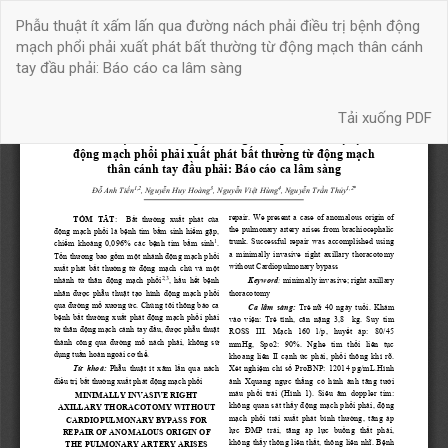
Quay
Phẫu thuật ít xấm lấn qua đường nách phải điều trị bệnh động
trở
mạch phổi phải xuất phát bất thường từ động mạch thân cánh
lại
tay đầu phải: Báo cáo ca lâm sàng
chi
tiết
Tải xuống
bài
Tải xuống PDF
báo