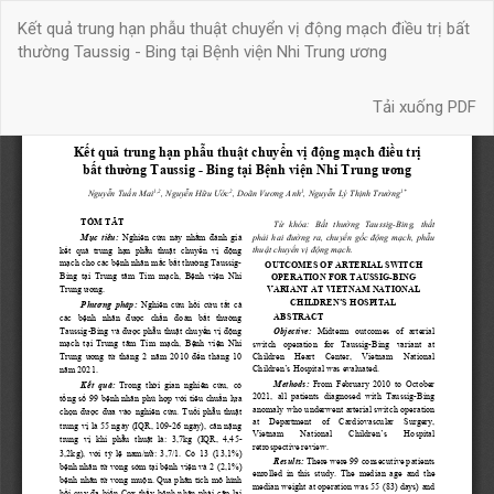
Quay
Kết quả trung hạn phẫu thuật chuyển vị động mạch điều trị bất
trở
thường Taussig - Bing tại Bệnh viện Nhi Trung ương
lại
chi
Tải xuống
tiết
Tải xuống PDF
bài
báo