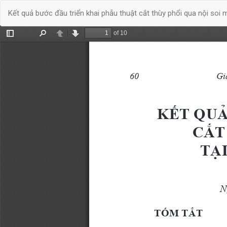
Quay
Kết quả bước đầu triển khai phẫu thuật cắt thùy phổi qua nội soi 
trở
lại
chi
tiết
bài
báo