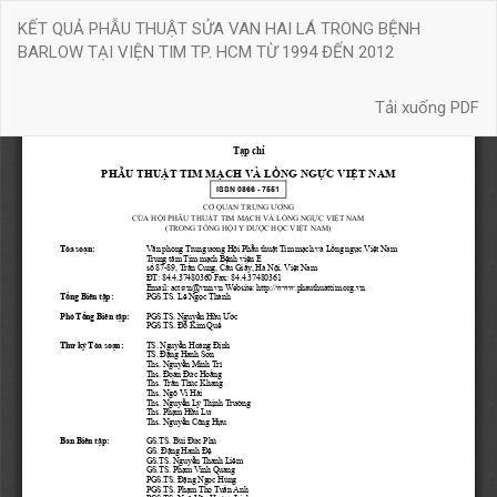
Quay
KẾT QUẢ PHẪU THUẬT SỬA VAN HAI LÁ TRONG BỆNH
trở
BARLOW TẠI VIỆN TIM TP. HCM TỪ 1994 ĐẾN 2012
lại
chi
Tải xuống
tiết
Tải xuống PDF
bài
báo