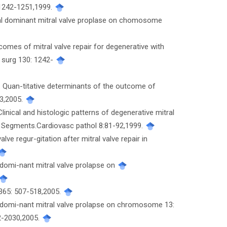
1242-1251,1999.
omal dominant mitral valve proplase on chomosome
comes of mitral valve repair for degenerative with
c surg 130: 1242-
l: Quan-titative determinants of the outcome of
83,2005.
Clinical and histologic patterns of degenerative mitral
d Segments.Cardiovasc pathol 8:81-92,1999.
lve regur-gitation after mitral valve repair in
 domi-nant mitral valve prolapse on
t 365: 507-518,2005.
l domi-nant mitral valve prolapse on chromosome 13:
22-2030,2005.