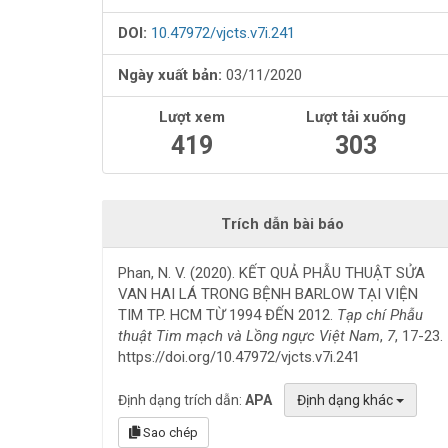
viết
DOI:
10.47972/vjcts.v7i.241
Ngày xuất bản:
03/11/2020
Lượt xem
Lượt tải xuống
419
303
Trích dẫn bài báo
Phan, N. V. (2020). KẾT QUẢ PHẪU THUẬT SỬA
VAN HAI LÁ TRONG BỆNH BARLOW TẠI VIỆN
TIM TP. HCM TỪ 1994 ĐẾN 2012.
Tạp chí Phẫu
thuật Tim mạch và Lồng ngực Việt Nam
,
7
, 17-23.
https://doi.org/10.47972/vjcts.v7i.241
Định dạng trích dẫn:
APA
Định dạng khác
Sao chép