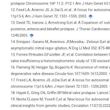
prolapse Chromosome 16P 11.2- P12.1 Am J Hum Genet 65:
12. Feed LA, Acierno JS Jr, Dai D, et al : A focus for autos
11p15.4, Am J Hum Genet 72: 1551-1559, 2003.
13. David TE, Ivanow J, Armstrong S,et al: A Coparison of out
posterior, anterior,and bileaflet prolapse. J Thorac Cardiovas
1249,2005.
14. Enriquez -Sarano M, Avierinos JF,Messika,- Zeitoun D,et a
asymptomatic mitral regur-gitation, N Eng IJ Med 352: 875-8
15. Fornes P,Heudes D,Fuzellier JF, et al: Correlation between 
valve insufficiency:a histomorphometric study of 130 excise
16. Flameng W, Herijger Sp, Bogacrts K: Recurrence of mitral va
degenerative valve disease.Circula-tion 107:1609-1613,2003.
17. Freed LA, Aciemo JS Jr,Dai D,et al: A locus for autosomal
chromosome 11p15.4,Am J Hum Genet 72:1551- 1559,2003.
18. Hayek E, Gring CN, Griffin BP:Mitral valve prolapse. Lance
19. Nesta F,Leyne M, Yosefi C,et al: New locus for autosoma
clinical insights from genetic studies, Circulation 112(13):22