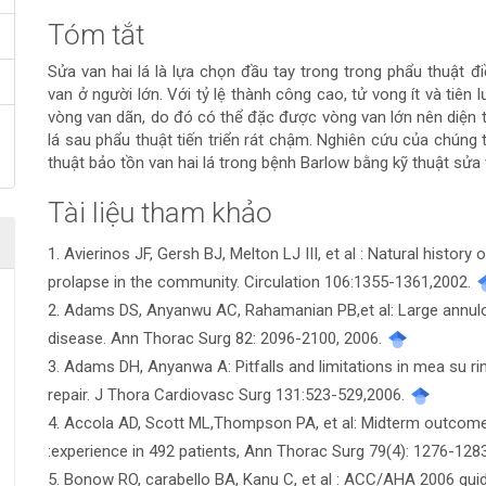
Tóm tắt
Nội
Sửa van hai lá là lựa chọn đầu tay trong trong phẩu thuật điề
dung
van ở người lớn. Với tỷ lệ thành công cao, tử vong ít và tiên
vòng van dãn, do đó có thể đặc được vòng van lớn nên diện tíc
chính
lá sau phẩu thuật tiến triển rát chậm. Nghiên cứu của chúng t
thuật bảo tồn van hai lá trong bệnh Barlow bằng kỹ thuật sửa
của
Tài liệu tham khảo
Chi
bài
1. Avierinos JF, Gersh BJ, Melton LJ III, et al : Natural histor
tiết
viết
prolapse in the community. Circulation 106:1355-1361,2002.
bài
2. Adams DS, Anyanwu AC, Rahamanian PB,et al: Large annulopla
disease. Ann Thorac Surg 82: 2096-2100, 2006.
viết
3. Adams DH, Anyanwa A: Pitfalls and limitations in mea su ri
repair. J Thora Cardiovasc Surg 131:523-529,2006.
4. Accola AD, Scott ML,Thompson PA, et al: Midterm outcomes 
:experience in 492 patients, Ann Thorac Surg 79(4): 1276-128
5. Bonow RO, carabello BA, Kanu C, et al : ACC/AHA 2006 gui