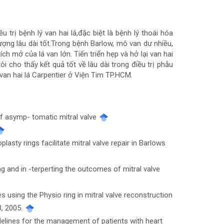
u trị bệnh lý van hai lá,đặc biệt là bệnh lý thoái hóa
 lượng lâu dài tốt.Trong bệnh Barlow, mô van dư nhiều,
h mở của lá van lớn. Tiến triển hẹp và hở lại van hai
ôi cho thấy kết quả tốt về lâu dài trong điều trị phẫu
 van hai lá Carpentier ở Viện Tim TP.HCM.
y of asymp- tomatic mitral valve
sty rings facilitate mitral valve repair in Barlows
ng and in -terperting the outcomes of mitral valve
using the Physio ring in mitral valve reconstruction
3, 2005.
delines for the management of patients with heart