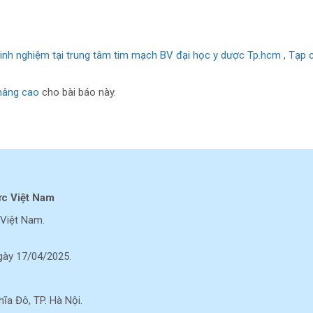
kinh nghiệm tại trung tâm tim mạch BV đại học y dược Tp.hcm
,
Tạp 
nâng cao
cho bài báo này.
ực Việt Nam
Việt Nam.
ày 17/04/2025.
a Đô, TP. Hà Nội.