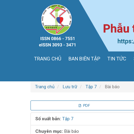
Điều
hướng
chính
Nội
dung
chính
Thanh
bên
TRANG CHỦ
BAN BIÊN TẬP
TIN TỨC
Trang chủ
Lưu trữ
Tập 7
Bài báo
Thanh
PDF
bên
Số xuất bản:
Tập 7
bài
Chuyên mục:
Bài báo