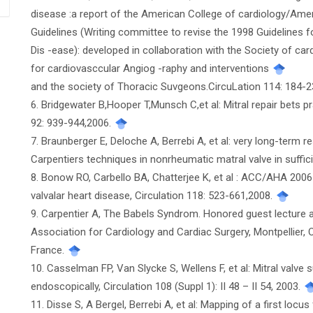
disease :a report of the American College of cardiology/Ame
Guidelines (Writing committee to revise the 1998 Guidelines 
Dis -ease): developed in collaboration with the Society of ca
for cardiovasccular Angiog -raphy and interventions
and the society of Thoracic Suvgeons.CircuLation 114: 184-
6. Bridgewater B,Hooper T,Munsch C,et al: Mitral repair bets 
92: 939-944,2006.
7. Braunberger E, Deloche A, Berrebi A, et al: very long-term r
Carpentiers techniques in nonrheumatic matral valve in suffic
8. Bonow RO, Carbello BA, Chatterjee K, et al : ACC/AHA 2006
valvalar heart disease, Circulation 118: 523-661,2008.
9. Carpentier A, The Babels Syndrom. Honored guest lecture a
Association for Cardiology and Cardiac Surgery, Montpellier, 
France.
10. Casselman FP, Van Slycke S, Wellens F, et al: Mitral valve
endoscopically, Circulation 108 (Suppl 1): II 48 – II 54, 2003.
11. Disse S, A Bergel, Berrebi A, et al: Mapping of a first l