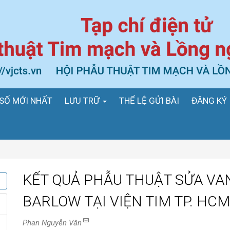
SỐ MỚI NHẤT
LƯU TRỮ
THỂ LỆ GỬI BÀI
ĐĂNG KÝ
KẾT QUẢ PHẪU THUẬT SỬA VA
BARLOW TẠI VIỆN TIM TP. HCM
Phan Nguyễn Văn