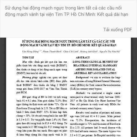
Quay
Sử dụng hai động mạch ngực trong làm tất cả các cầu nối
trở
động mạch vành tại viện Tim TP. Hồ Chí Minh: Kết quả dài hạn
lại
chi
Tải xuống
tiết
Tải xuống PDF
bài
báo