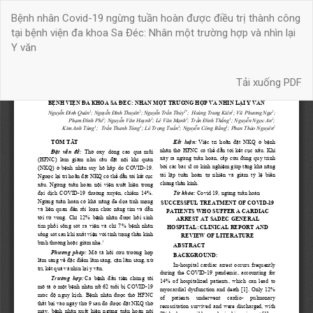
Quay
Bệnh nhân Covid-19 ngừng tuần hoàn được điều trị thành công
trở
tại bệnh viện đa khoa Sa Đéc: Nhân một trường hợp và nhìn lại
lại
Y văn
chi
tiết
Tải xuống
bài
Tải xuống PDF
báo